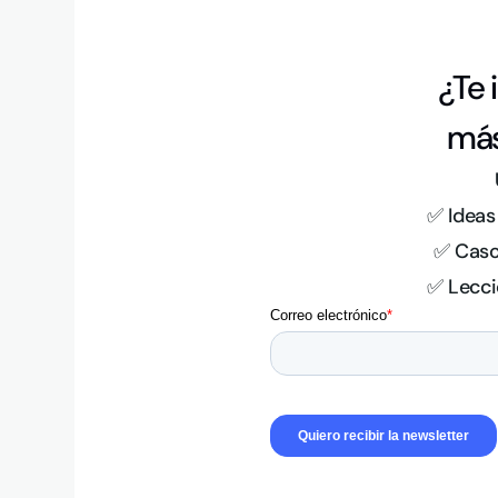
¿Te 
más
✅ Ideas
✅ Caso
✅ Lecci