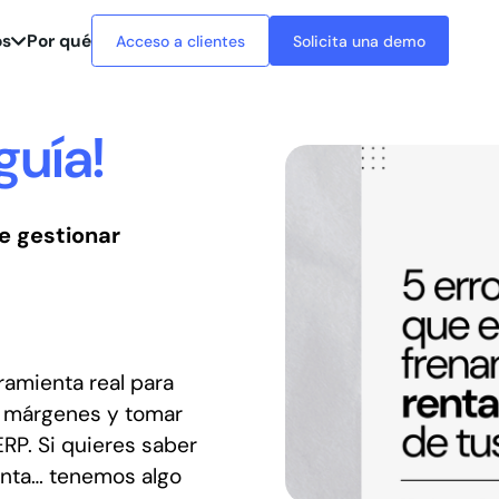
os
Por qué
Acceso a clientes
Solicita una demo
guía!
e gestionar
rramienta real para
ar márgenes y tomar
RP. Si quieres saber
enta… tenemos algo