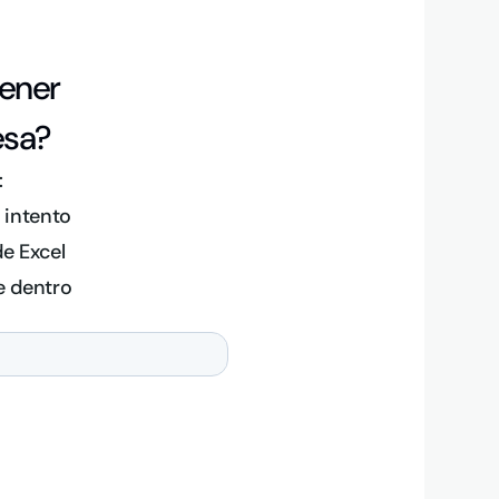
tener
esa?
:
 intento
e Excel
e dentro