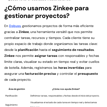
¿Cómo usamos Zinkee para
gestionar proyectos?
En
Dobuss
, gestionamos proyectos de forma más eficiente
gracias a
Zinkee
, una herramienta versátil que nos permite
centralizar tareas, recursos y tiempos. Cada cliente tiene su
propio espacio de trabajo donde organizamos las tareas clave:
desde la
planificación
hasta el
seguimiento de resultados
.
Zinkee
nos permite
asignar tareas
con responsables y fechas
límite claras, visualizar su estado en tiempo real y evitar cuellos
de botella. Además, registramos las
horas invertidas
para
asegurar una
facturación precisa
y controlar el
presupuesto
de cada proyecto.
Área de gestión
¿Cómo nos ayuda Zinkee?
Planificación
Definimos tareas, responsables y fechas desde el inicio del proyecto.
Visualizamos el estado de cada tarea en tiempo real y detectamos
Seguimiento