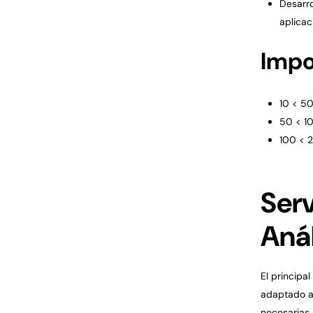
Desarro
aplicaci
Impo
10 < 5
50 < 1
100 < 
Ser
Anál
El principa
adaptado a 
necesarias 