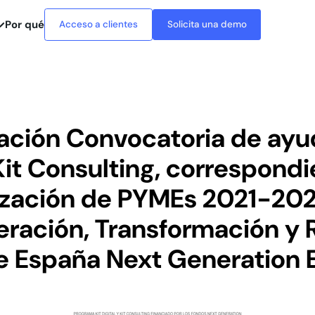
Por qué
Acceso a clientes
Solicita una demo
ación Convocatoria de ayu
it Consulting, correspondie
lización de PYMEs 2021-2025
ración, Transformación y R
e España Next Generation 