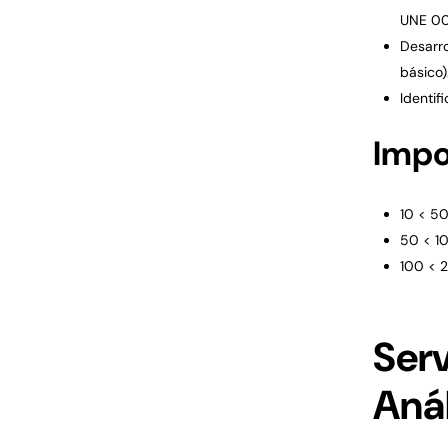
UNE 007
Desarro
básico)
Identif
Impo
10 < 5
50 < 1
100 < 
Ser
Aná