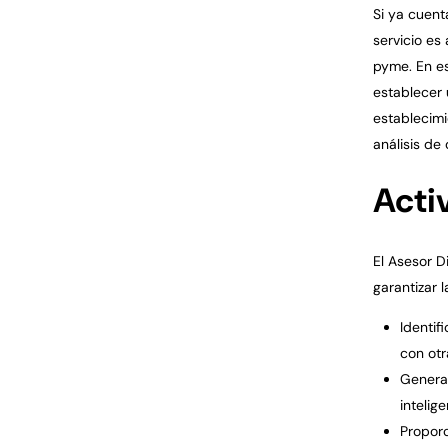
Si ya cuent
servicio es
pyme. En es
establecer 
establecimi
análisis de 
Acti
El Asesor D
garantizar 
Identif
con otr
Generar
intelig
Proporc