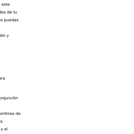
e este
des de tu
que puedas
ión y
ara
conjunción
goritmos de
s.
y el