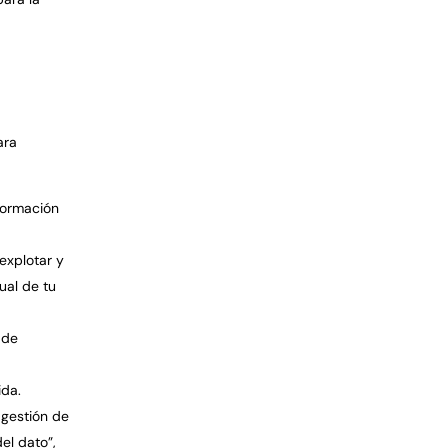
ara
formación
 explotar y
ual de tu
 de
ida.
 gestión de
el dato”,