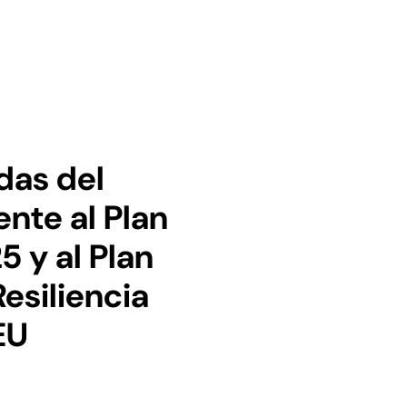
das del
nte al Plan
 y al Plan
esiliencia
EU