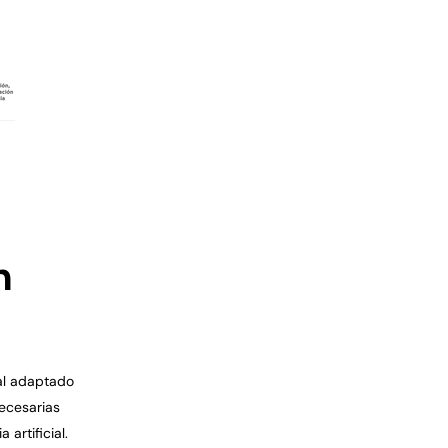
n
ial adaptado
necesarias
artificial.