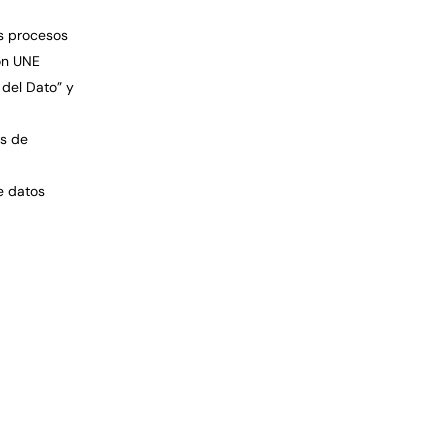
os procesos
ión UNE
 del Dato” y
as de
de datos