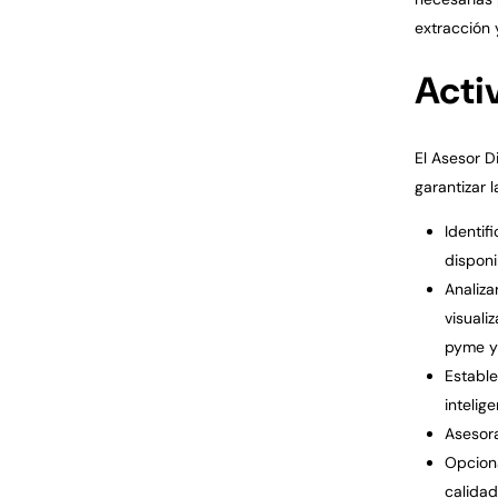
extracción 
Acti
El Asesor D
garantizar 
Identif
disponi
Analiza
visuali
pyme y 
Estable
intelige
Asesora
Opciona
calidad