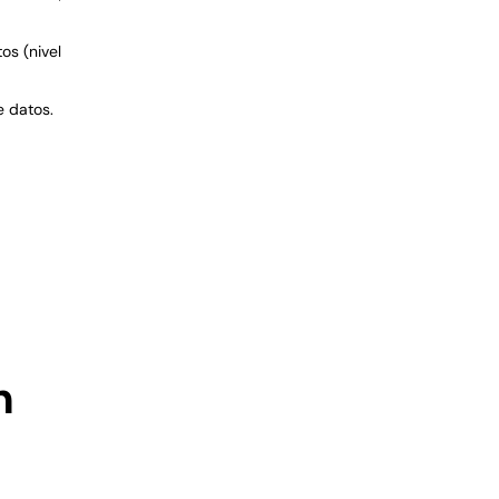
os (nivel
e datos.
n
)