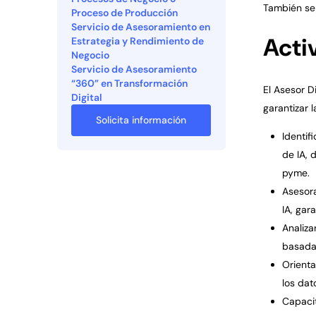
También se
Proceso de Producción
Servicio de Asesoramiento en
Acti
Estrategia y Rendimiento de
Negocio
Servicio de Asesoramiento
“360” en Transformación
El Asesor D
Digital
garantizar l
Solicita información
Identif
de IA, 
pyme.
Asesora
IA, gar
Analiza
basadas
Orienta
los dat
Capacit