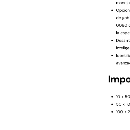
manejo 
Opciona
de gobi
0080 de
la espe
Desarro
intelige
Identif
avanza
Impo
10 < 5
50 < 1
100 < 