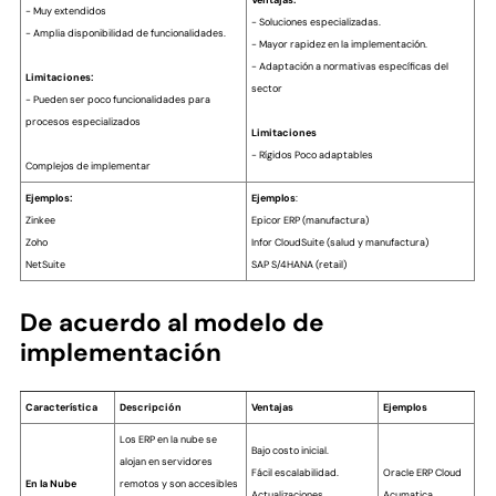
Ventajas:
- Muy extendidos
- Soluciones especializadas.
- Amplia disponibilidad de funcionalidades.
- Mayor rapidez en la implementación.
- Adaptación a normativas específicas del
Limitaciones:
sector
- Pueden ser poco funcionalidades para
procesos especializados
Limitaciones
- Rígidos Poco adaptables
Complejos de implementar
Ejemplos:
Ejemplos
:
Zinkee
Epicor ERP (manufactura)
Zoho
Infor CloudSuite (salud y manufactura)
NetSuite
SAP S/4HANA (retail)
De acuerdo al modelo de
implementación
Característica
Descripción
Ventajas
Ejemplos
Los ERP en la nube se
Bajo costo inicial.
alojan en servidores
Fácil escalabilidad.
Oracle ERP Cloud
En la Nube
remotos y son accesibles
Actualizaciones
Acumatica