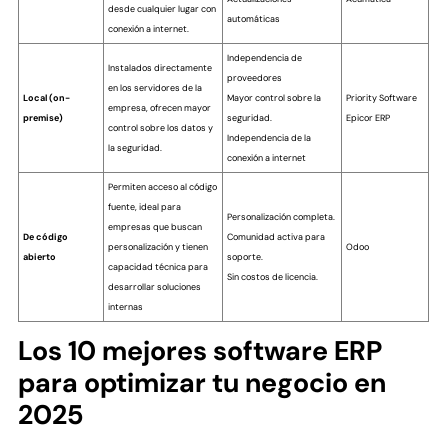
desde cualquier lugar con
automáticas
conexión a internet.
Independencia de
Instalados directamente
proveedores
en los servidores de la
Local (on-
Mayor control sobre la
Priority Software
empresa, ofrecen mayor
premise)
seguridad.
Epicor ERP
control sobre los datos y
Independencia de la
la seguridad.
conexión a internet
Permiten acceso al código
fuente, ideal para
Personalización completa.
empresas que buscan
De código
Comunidad activa para
personalización y tienen
Odoo
abierto
soporte.
capacidad técnica para
Sin costos de licencia.
desarrollar soluciones
internas
Los 10 mejores software ERP
para optimizar tu negocio en
2025