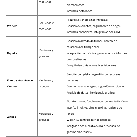
medianas
distracciones
Informes detallados
Programación de citas y trabajo
Pequeñas y
Workiz
Gestión de clientes, seguimiento de pagos
medianas
Informes financieros, integración con CRM
Gestión avanzada de turnos, control de
asistencia en tiempo real
Medianas y
Deputy
Integración con nómina, generación de informes
grandes
personalizados
Cumplimiento de normativas laborales
Solución completa de gestión de recursos
Kronos Workforce
Medianas y
humanos
Central
grandes
Control horario integrado, gestión de talento
Análisis de datos, inteligencia artificial
Plataforma que funciona con tecnología No Code
Interfaz intuitiva, time tracking , registro de
Medianas y
horas
Zinkee
grandes
Workflow controlado y optimizado
Integrado con el resto de los procesos de
gestión empresarial