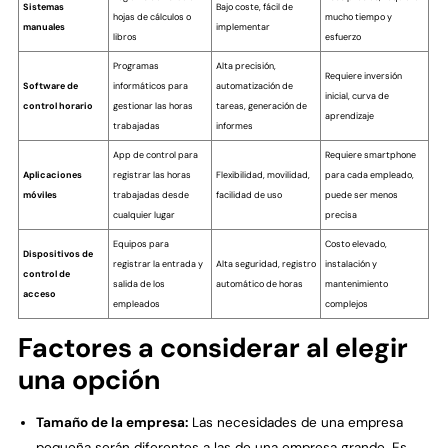
Sistemas
Bajo coste, fácil de
hojas de cálculos o
mucho tiempo y
manuales
implementar
libros
esfuerzo
Programas
Alta precisión,
Requiere inversión
Software de
informáticos para
automatización de
inicial, curva de
control horario
gestionar las horas
tareas, generación de
aprendizaje
trabajadas
informes
App de control para
Requiere smartphone
Aplicaciones
registrar las horas
Flexibilidad, movilidad,
para cada empleado,
móviles
trabajadas desde
facilidad de uso
puede ser menos
cualquier lugar
precisa
Equipos para
Costo elevado,
Dispositivos de
registrar la entrada y
Alta seguridad, registro
instalación y
control de
salida de los
automático de horas
mantenimiento
acceso
empleados
complejos
Factores a considerar al elegir
una opción
Tamaño de la empresa:
Las necesidades de una empresa
pequeña serán diferentes a las de una empresa grande. Es